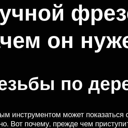
ручной фрез
ачем он нуж
езьбы по дер
м инструментом может показаться с
но. Вот почему, прежде чем приступи