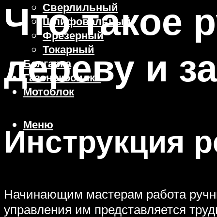
Что такое 
Сверлильный
Шлифовальный
Фрезерный
Токарный
дереву и з
Болгарка
Газонокосилка
Мотоблок
Меню
Инструкция р
Начинающим мастерам работа ручны
управления им представляется труд