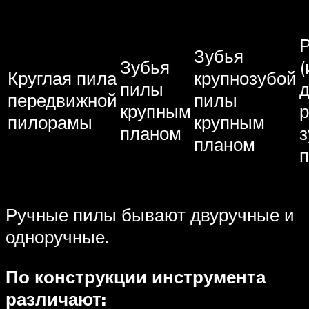
Р
Зубья
Зубья
(
Круглая пила
крупнозубой
пилы
передвижной
пилы
крупным
р
пилорамы
крупным
планом
з
планом
Ручные пилы бывают двуручные и
одноручные.
По конструкции инструмента
различают: