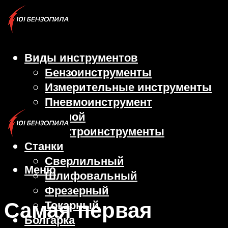
Виды инструментов
Бензоинструменты
Измерительные инструменты
Пневмоинструмент
Ручной
Электроинструменты
Станки
Сверлильный
Меню
Шлифовальный
Фрезерный
Самая первая
Токарный
Болгарка