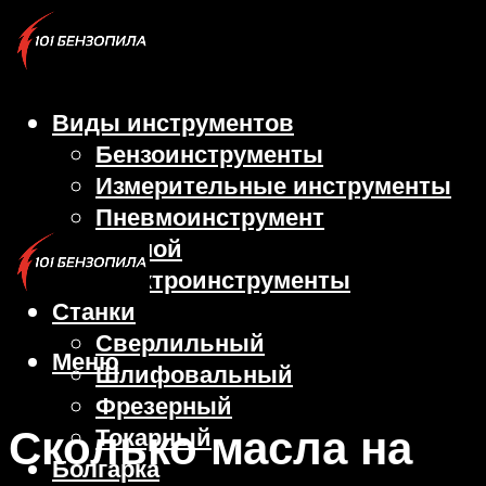
Виды инструментов
Бензоинструменты
Измерительные инструменты
Пневмоинструмент
Ручной
Электроинструменты
Станки
Сверлильный
Меню
Шлифовальный
Фрезерный
Сколько масла на
Токарный
Болгарка