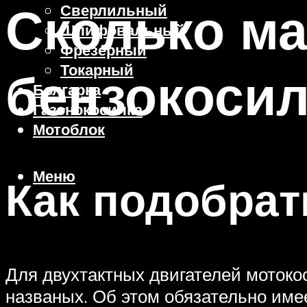
Сколько ма
Сверлильный
Шлифовальный
Фрезерный
Токарный
бензокосил
Болгарка
Газонокосилка
Мотоблок
Меню
Как подобрат
Для двухтактных двигателей мотоко
названых. Об этом обязательно име