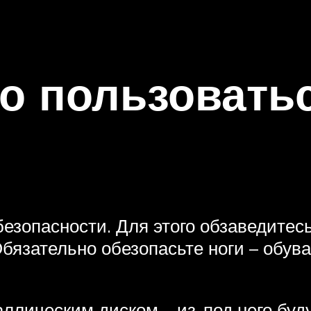
о пользовать
безопасности. Для этого обзаведите
бязательно обезопасьте ноги – обува
ллическим диском – из-под него буд