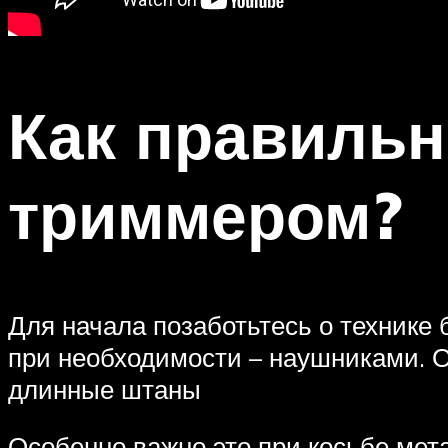
Как правильн
триммером?
Для начала позаботьтесь о технике 
при необходимости – наушниками. О
длинные штаны
Особенно важно это при косьбе мета