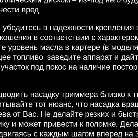
нести вред
убедитесь в надежности крепления в
кошения в соответствии с характеро
те уровень масла в картере (в моделя
ее топливо, заведите аппарат и дай
участок под покос на наличие постор
дводить насадку триммера близко к 
итывайте тот нюанс, что насадка вра
ва от Вас. Не делайте резких и быс
ику и может привести к поломке. Де
одвигаясь с каждым шагом вперед на 