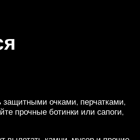
ся
сь защитными очками, перчатками,
йте прочные ботинки или сапоги,
ут вылетать камни, мусор и прочие