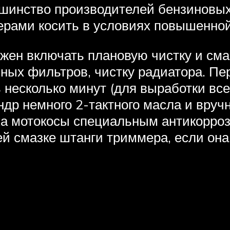
шинство производителей бензиновых
рами косить в условиях повышенной
жен включать плановую чистку и см
шных фильтров, чистку радиатора. П
ь несколько минут (для выработки все
ндр немного 2-тактного масла и вруч
зка мотокосы специальным антикорро
ей смазке штанги триммера, если она