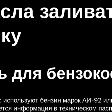
сла залива
ку
ь для бензок
с используют бензин марок АИ-92 ил
ется информация в техническом паспо