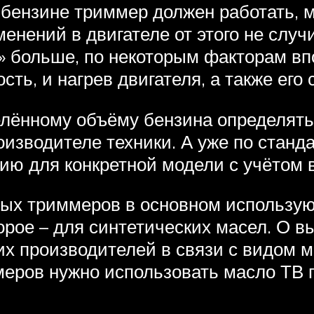
м бензине триммер должен работать, 
енений в двигателе от этого не случи
т» больше, по некоторым факторам вп
ть, и нагрев двигателя, а также его 
елённому объёму бензина определять
роизводителе техники. А уже по стан
ию для конкретной модели с учётом 
х триммеров в основном используютс
торое – для синтетических масел. О 
их производителей в связи с видом 
еров нужно использовать масло ТВ 