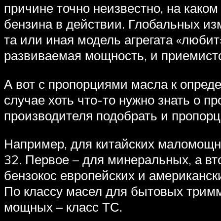
причине точно неизвестно, на како
бензина в действии. Глобальных изм
та или иная модель агрегата «люби
развиваемая мощность, и приемистос
А вот с пропорциями масла к опред
случае хоть что-то нужно знать о п
производителя подобрать и пропорц
Например, для китайских маломощны
32. Первое – для минеральных, а в
бензокос европейских и американск
По классу масел для бытовых тримм
мощных – класс ТС.