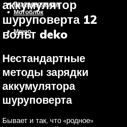
аккумулятор
Газонокосилка
Мотоблок
шуруповерта 12
вольт deko
Меню
Нестандартные
методы зарядки
аккумулятора
шуруповерта
Бывает и так, что «родное»