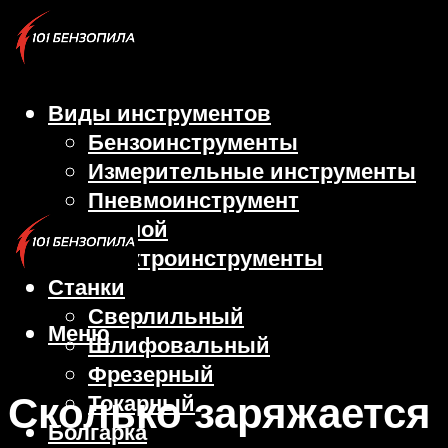
Виды инструментов
Бензоинструменты
Измерительные инструменты
Пневмоинструмент
Ручной
Электроинструменты
Станки
Сверлильный
Меню
Шлифовальный
Фрезерный
Сколько заряжается
Токарный
Болгарка