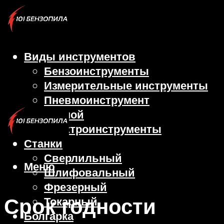
Виды инструментов
Бензоинструменты
Измерительные инструменты
Пневмоинструмент
Ручной
Электроинструменты
Станки
Сверлильный
Меню
Шлифовальный
Фрезерный
Срок годности
Токарный
Болгарка