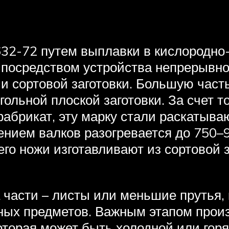
32-72 путем выплавки в кислородно-
посредством устройства непрерывного
и сортовой заготовки. Большую часть
ольной плоской заготовки. За счет то
абрикат, эту марку стали раскатываю
ением валков разогревается до 750–
о ножи изготавливают из сортовой за
а части – листы или меньшие прутья
иных предметов. Важным этапом про
оторая может быть холодной или гор