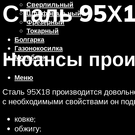
Сталь 95Х
Сверлильный
Шлифовальный
Фрезерный
Токарный
Болгарка
Газонокосилка
Нюансы прои
Мотоблок
Меню
Сталь 95Х18 производится довольн
с необходимыми свойствами он подв
ковке;
обжигу;