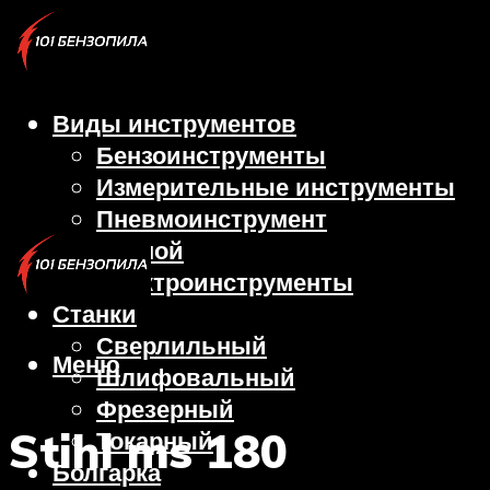
Виды инструментов
Бензоинструменты
Измерительные инструменты
Пневмоинструмент
Ручной
Электроинструменты
Станки
Сверлильный
Меню
Шлифовальный
Фрезерный
Stihl ms 180
Токарный
Болгарка