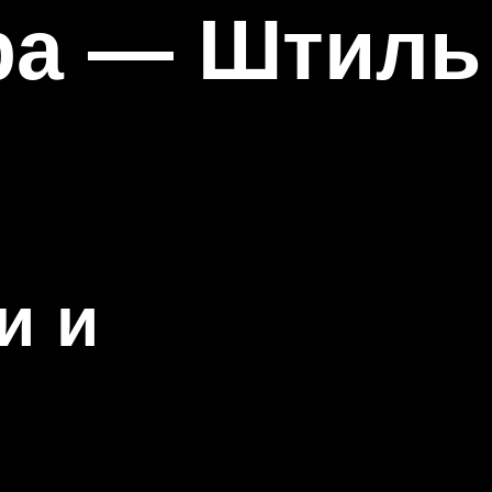
ра — Штиль
и и