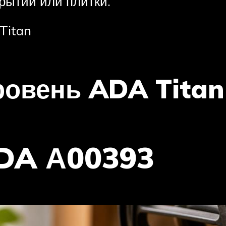
рытий или плитки.
Titan
ровень ADA Titan
ADA А00393