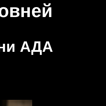
овней
ни АДА