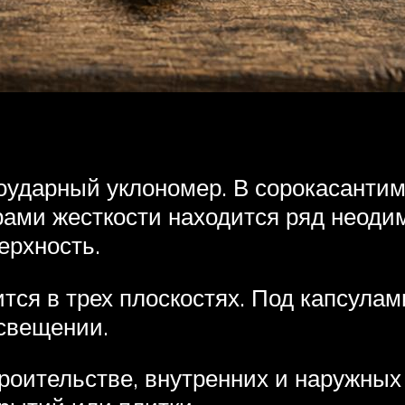
воударный уклономер. В сорокасантим
ами жесткости находится ряд неоди
ерхность.
ся в трех плоскостях. Под капсула
свещении.
роительстве, внутренних и наружных