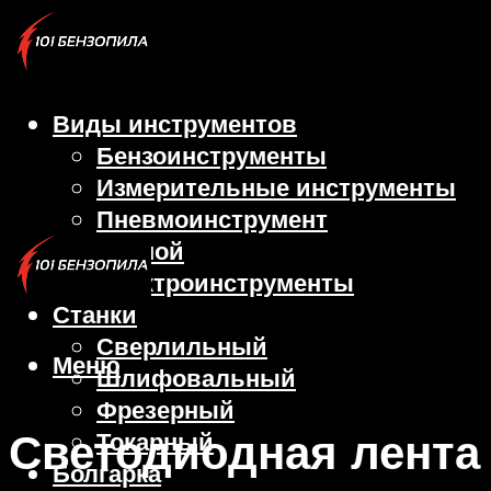
Виды инструментов
Бензоинструменты
Измерительные инструменты
Пневмоинструмент
Ручной
Электроинструменты
Станки
Сверлильный
Меню
Шлифовальный
Фрезерный
Светодиодная лента
Токарный
Болгарка