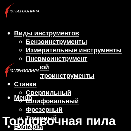
Виды инструментов
Бензоинструменты
Измерительные инструменты
Пневмоинструмент
Ручной
Электроинструменты
Станки
Сверлильный
Меню
Шлифовальный
Фрезерный
Торцовочная пила
Токарный
Болгарка