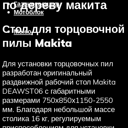
по дереву макита
Газонокосилка
Мотоблок
Стол для торцовочной
Меню
пилы Makita
Для установки торцовочных пил
разработан оригинальный
раздвижной рабочий стол Makita
DEAWST06 с габаритными
размерами 750х850х1150-2550
мм. Благодаря небольшой массе
столика 16 кг, регулируемым
приспособлениям для установки,