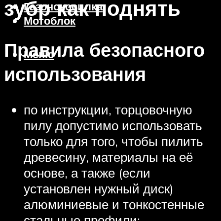
зубр как поднять
Газонокосилка
Мотоблок
Правила безопасного
Меню
использования
по инструкции, торцовочную
пилу допустимо использовать
только для того, чтобы пилить
древесину, материалы на её
основе, а также (если
установлен нужный диск)
алюминиевые и тонкостенные
стальные профили;