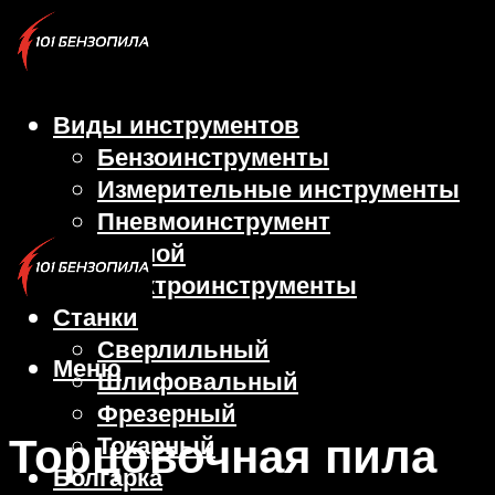
Виды инструментов
Бензоинструменты
Измерительные инструменты
Пневмоинструмент
Ручной
Электроинструменты
Станки
Сверлильный
Меню
Шлифовальный
Фрезерный
Торцовочная пила
Токарный
Болгарка