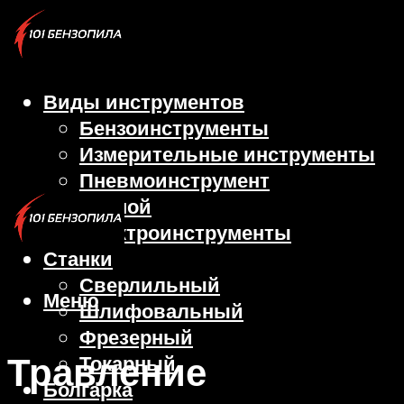
Виды инструментов
Бензоинструменты
Измерительные инструменты
Пневмоинструмент
Ручной
Электроинструменты
Станки
Сверлильный
Меню
Шлифовальный
Фрезерный
Травление
Токарный
Болгарка