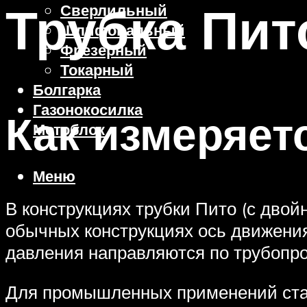
Трубка Пит
Сверлильный
Шлифовальный
Фрезерный
Токарный
Болгарка
Газонокосилка
Как измеряет
Мотоблок
Меню
В конструкциях трубки Пито (с двой
обычных конструкциях ось движения
давления направляются по трубопро
Для промышленных применений стат