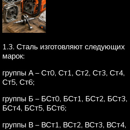
1.3. Сталь изготовляют следующих
марок:
группы А – Ст0, Ст1, Ст2, Ст3, Ст4,
Ст5, Ст6;
группы Б – БСт0, БСт1, БСт2, БСт3,
БСт4, БСт5, БСт6;
группы В – ВСт1, ВСт2, ВСт3, ВСт4,