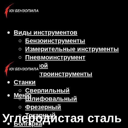
Виды инструментов
Бензоинструменты
Измерительные инструменты
Пневмоинструмент
Ручной
Электроинструменты
Станки
Сверлильный
Меню
Шлифовальный
Фрезерный
Углеродистая сталь
Токарный
Болгарка