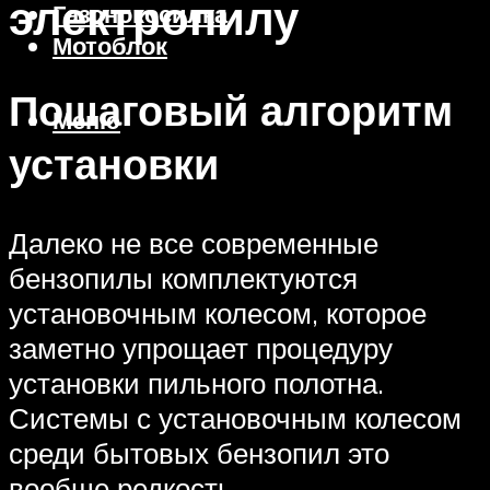
электропилу
Газонокосилка
Мотоблок
Пошаговый алгоритм
Меню
установки
Далеко не все современные
бензопилы комплектуются
установочным колесом, которое
заметно упрощает процедуру
установки пильного полотна.
Системы с установочным колесом
среди бытовых бензопил это
вообще редкость