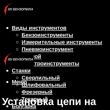
Виды инструментов
Бензоинструменты
Измерительные инструменты
Пневмоинструмент
Ручной
Электроинструменты
Станки
Сверлильный
Меню
Шлифовальный
Фрезерный
Установка цепи на
Токарный
Болгарка