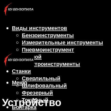
Виды инструментов
Бензоинструменты
Измерительные инструменты
Пневмоинструмент
Ручной
Электроинструменты
Станки
Сверлильный
Меню
Шлифовальный
Фрезерный
Устройство
Токарный
Болгарка