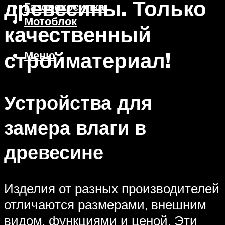
древесины. Только
Газонокосилка
Мотоблок
качественный
стройматериал!
Меню
Устройства для
замера влаги в
древесине
Изделия от разных производителей
отличаются размерами, внешним
видом, функциями и ценой. Эти