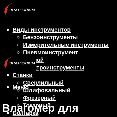
Виды инструментов
Бензоинструменты
Измерительные инструменты
Пневмоинструмент
Ручной
Электроинструменты
Станки
Сверлильный
Меню
Шлифовальный
Фрезерный
Влагомер для
Токарный
Болгарка