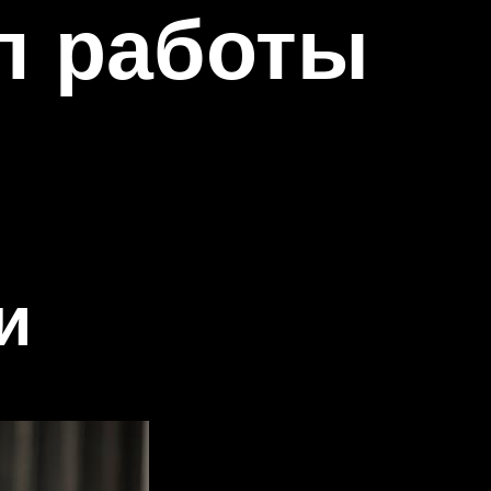
п работы
и