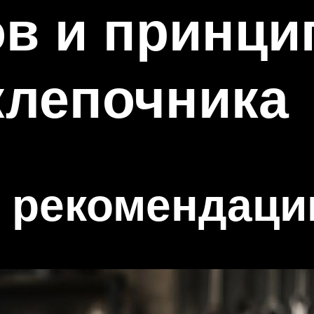
в и принци
клепочника
е рекомендаци