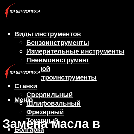
Виды инструментов
Бензоинструменты
Измерительные инструменты
Пневмоинструмент
Ручной
Электроинструменты
Станки
Сверлильный
Меню
Шлифовальный
Фрезерный
Замена масла в
Токарный
Болгарка