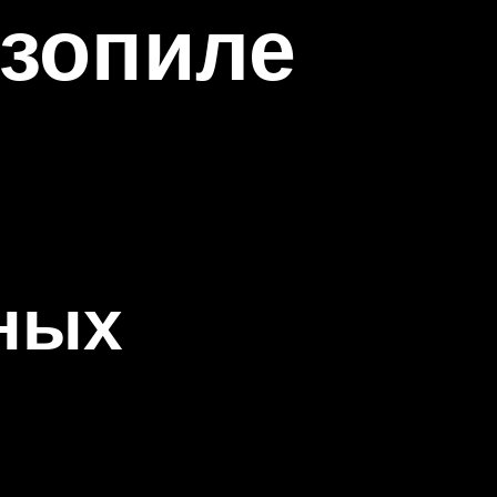
нзопиле
ных