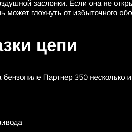
оздушной заслонки. Если она не отк
ль может глохнуть от избыточного об
азки цепи
а бензопиле Партнер 350 несколько 
ривода.