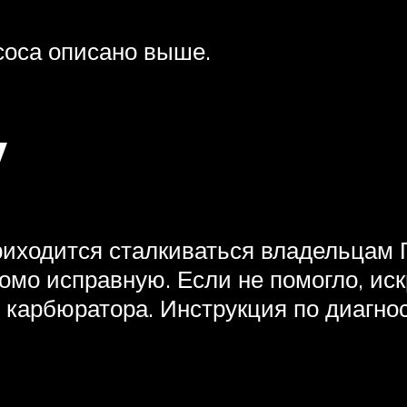
соса описано выше.
у
риходится сталкиваться владельцам П
домо исправную. Если не помогло, иск
 карбюратора. Инструкция по диагно