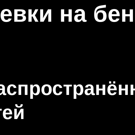
евки на бе
распространён
тей