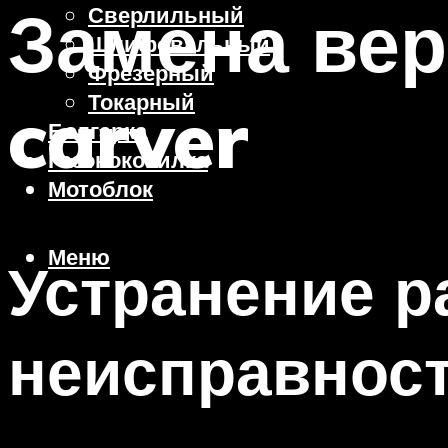
Замена вер
Сверлильный
Шлифовальный
Фрезерный
Токарный
carver
Болгарка
Газонокосилка
Мотоблок
Меню
Устранение 
неисправнос