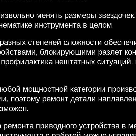
извольно менять размеры звездочек
инематике инструмента в целом.
 разных степеней сложности обеспеч
ройствами, блокирующими разлет кон
профилактика нештатных ситуаций,
юбой мощностной категории произво
ии, поэтому ремонт детали наплавлен
зможен.
ремонта приводного устройства в ме
нструмента с работой можно управит