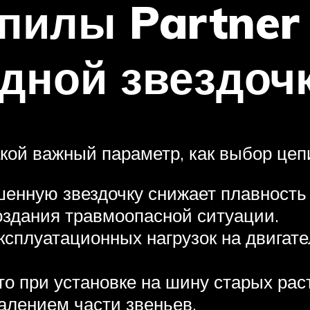
пилы Partner 
дной звездоч
кой важный параметр, как выбор цепи
шенную звездочку снижает плавность 
оздания травмоопасной ситуации.
ксплуатационных нагрузок на двигат
о при установке на шину старых рас
алением части звеньев.