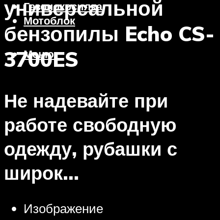
универсальной
Газонокосилка
Мотоблок
бензопилы Echo CS-
3700ES
Меню
Не надевайте при
работе свободную
одежду, рубашки с
широк…
Изображение