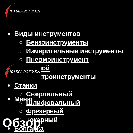
Виды инструментов
Бензоинструменты
Измерительные инструменты
Пневмоинструмент
Ручной
Электроинструменты
Станки
Сверлильный
Меню
Шлифовальный
Фрезерный
Обзор
Токарный
Болгарка