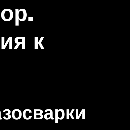
ор.
ия к
азосварки