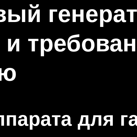
ый генерат
 и требован
ию
ппарата для г