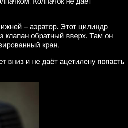
олпачком. Колпачок не даёт
нижней – аэратор. Этот цилиндр
ез клапан обратный вверх. Там он
изированный кран.
т вниз и не даёт ацетилену попасть