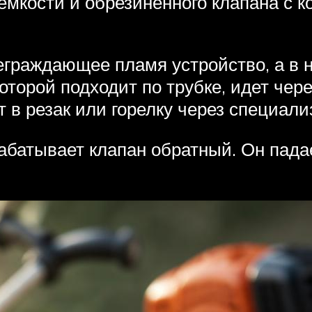
емкости и обрезиненного клапана с к
еграждающее пламя устройство, а в 
которой подходит по трубке, идет чер
т в резак или горелку через специал
абатывает клапан обратный. Он падае