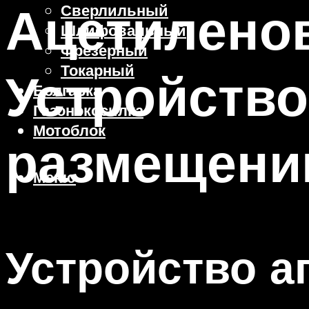
Ацетиленов
Сверлильный
Шлифовальный
Фрезерный
Токарный
Устройство
Болгарка
Газонокосилка
Мотоблок
размещен
Меню
Устройство а