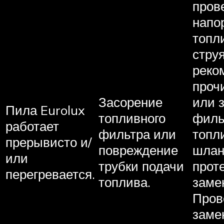
пров
напо
топл
стру
реко
проч
Засорение
или 
Пила Eurolux
топливного
филь
работает
фильтра или
топл
прерывисто и/
повреждение
шлан
или
трубки подачи
проте
перегревается.
топлива.
заме
Пров
заме