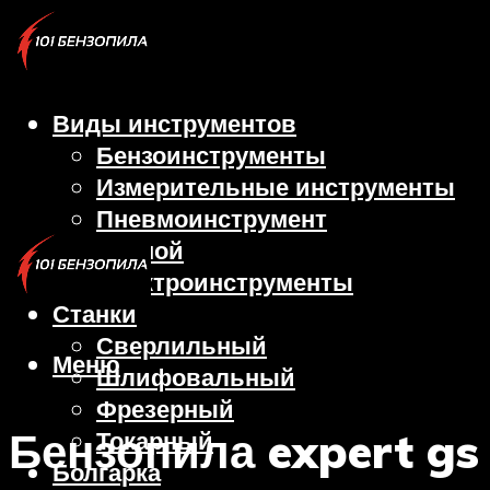
Виды инструментов
Бензоинструменты
Измерительные инструменты
Пневмоинструмент
Ручной
Электроинструменты
Станки
Сверлильный
Меню
Шлифовальный
Фрезерный
Бензопила expert gs
Токарный
Болгарка