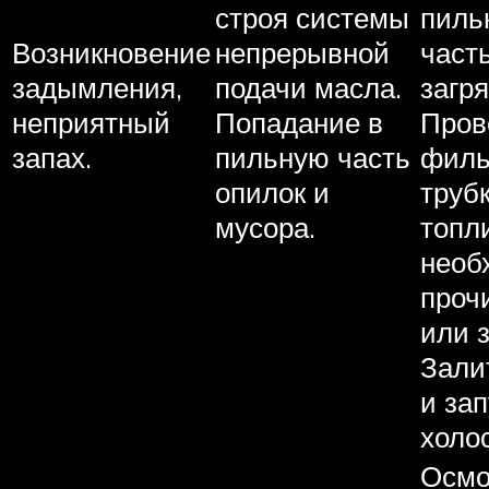
строя системы
пиль
Возникновение
непрерывной
част
задымления,
подачи масла.
загр
неприятный
Попадание в
Пров
запах.
пильную часть
филь
опилок и
труб
мусора.
топл
необ
проч
или 
Зали
и зап
холо
Осмо