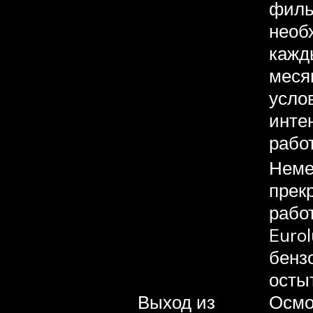
филь
необ
кажд
меся
усло
инте
рабо
Неме
прек
рабо
Eurol
бенз
осты
Выход из
Осмо