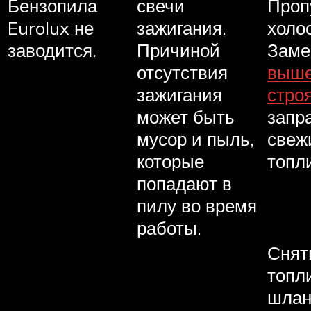
Бензопила
свечи
Проп
Eurolux не
зажигания.
холо
заводится.
Причиной
Заме
отсутствия
выше
зажигания
стро
может быть
запр
мусор и пыль,
свеж
которые
топл
попадают в
пилу во время
работы.
Снят
топл
шлан