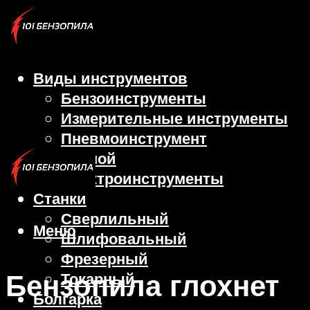
Виды инструментов
Бензоинструменты
Измерительные инструменты
Пневмоинструмент
Ручной
Электроинструменты
Станки
Сверлильный
Меню
Шлифовальный
Фрезерный
Бензопила глохнет
Токарный
Болгарка