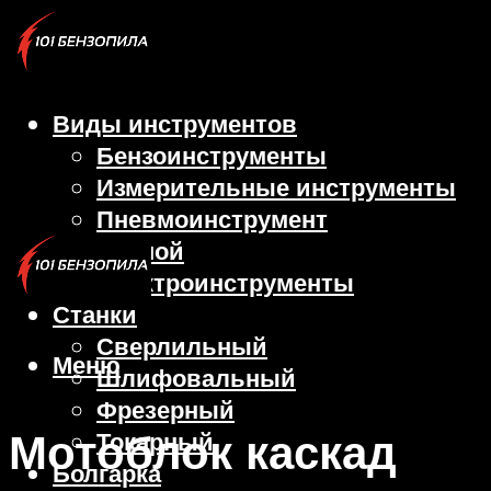
Виды инструментов
Бензоинструменты
Измерительные инструменты
Пневмоинструмент
Ручной
Электроинструменты
Станки
Сверлильный
Меню
Шлифовальный
Фрезерный
Мотоблок каскад
Токарный
Болгарка