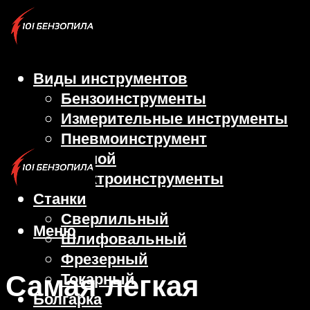
Виды инструментов
Бензоинструменты
Измерительные инструменты
Пневмоинструмент
Ручной
Электроинструменты
Станки
Сверлильный
Меню
Шлифовальный
Фрезерный
Самая легкая
Токарный
Болгарка