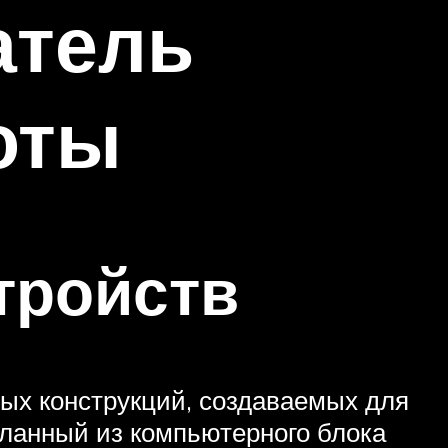
атель
оты
тройств
ых конструкций, создаваемых для
еланный из компьютерного блока