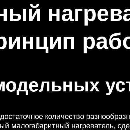
ный нагрев
ринцип раб
модельных ус
достаточное количество разнообразн
ый малогабаритный нагреватель, сд