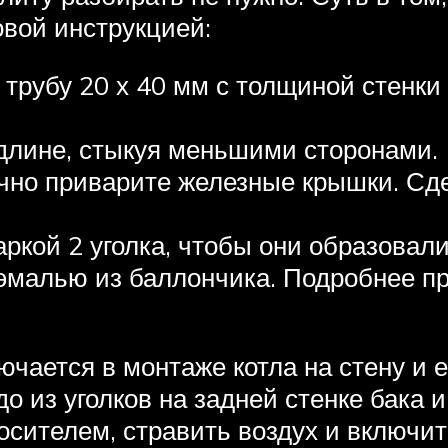
овой инструкцией:
рубу 20 х 40 мм с толщиной стенки 2
длине, стыкуя меньшими сторонами.
ично приварите железные крышки. Сде
аркой 2 уголка, чтобы они образовал
 эмалью из баллончика. Подробнее пр
ючается в монтаже котла на стену и е
о из уголков на задней стенке бака и
сителем, стравить воздух и включит