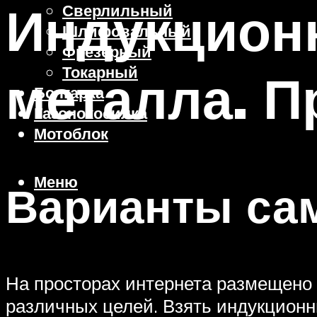
Индукцион
Сверлильный
Шлифовальный
Фрезерный
Токарный
металла. П
Болгарка
Газонокосилка
Мотоблок
Меню
Варианты са
На просторах интернета размещено 
различных целей. Взять индукционн