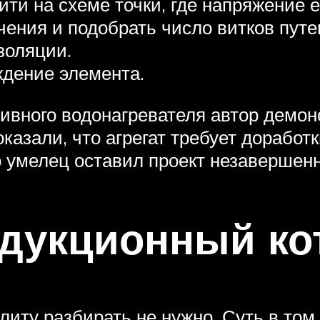
йти на схеме точки, где напряжение
чения и подобрать число витков путе
золяции.
ждение элемента.
ивного водонагревателя автор демон
азали, что агрегат требует доработки
о умелец оставил проект незавершен
ндукционный ко
иту разбирать не нужно. Суть в том