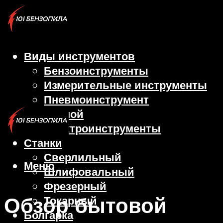
Виды инструментов
Бензоинструменты
Измерительные инструменты
Пневмоинструмент
Ручной
Электроинструменты
Станки
Сверлильный
Меню
Шлифовальный
Фрезерный
Обзор бытовой
Токарный
Болгарка