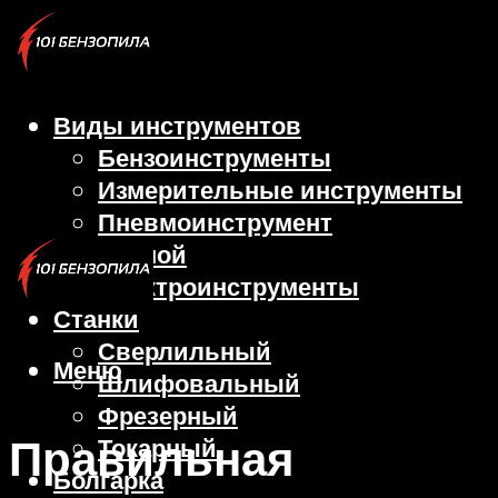
Виды инструментов
Бензоинструменты
Измерительные инструменты
Пневмоинструмент
Ручной
Электроинструменты
Станки
Сверлильный
Меню
Шлифовальный
Фрезерный
Правильная
Токарный
Болгарка