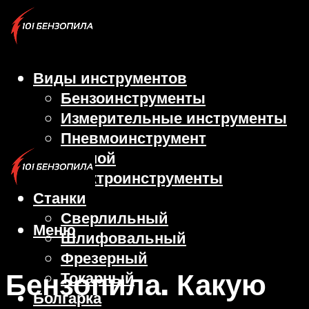
Виды инструментов
Бензоинструменты
Измерительные инструменты
Пневмоинструмент
Ручной
Электроинструменты
Станки
Сверлильный
Меню
Шлифовальный
Фрезерный
Бензопила. Какую
Токарный
Болгарка