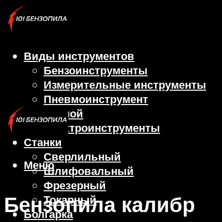
Виды инструментов
Бензоинструменты
Измерительные инструменты
Пневмоинструмент
Ручной
Электроинструменты
Станки
Сверлильный
Меню
Шлифовальный
Фрезерный
Бензопила калибр
Токарный
Болгарка