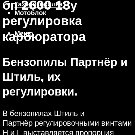
бп 2600 18у
Газонокосилка
Мотоблок
регулировка
карбюратора
Меню
Бензопилы Партнёр и
Штиль, их
регулировки.
В бензопилах Штиль и
Партнёр регулировочными винтами
H и L выставляется пропорция