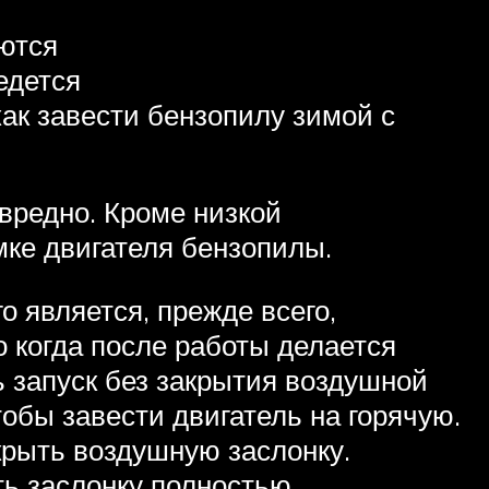
еются
едется
как завести бензопилу зимой с
 вредно. Кроме низкой
мке двигателя бензопилы.
о является, прежде всего,
 когда после работы делается
ь запуск без закрытия воздушной
тобы завести двигатель на горячую.
крыть воздушную заслонку.
ть заслонку полностью.