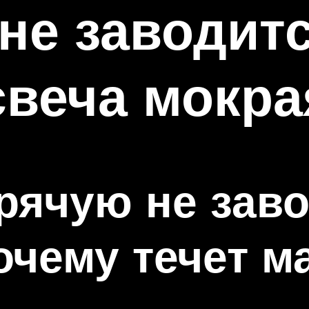
не заводитс
веча мокра
рячую не зав
очему течет м