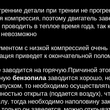
утренние детали при трении не прогр
я компрессия, поэтому двигатель зав
роводить в теплое время года, так 
и невозможно
ументом с низкой компрессией очень
тация приведет к окончательной поло
е заводится на горячую.Причиной этог
дную
бензопила
заводится хорошо, но
апуском, то необходимо осуществлят
ностью открыта (подается воздух), ч
илу, тогда необходимо наполовину за
к только он заведется, можно открыва