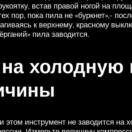
укоятку, встав правой ногой на площ
тех пор, пока пила не «буркнет»,- пос
агиваясь к верхнему, красному выклю
дёрганий» пила заводится.
 на холодную 
ичины
ри этом инструмент не заводится на 
рессии. Измерьте величину компресси