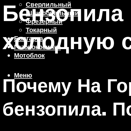
Бензопила 
Сверлильный
Шлифовальный
Фрезерный
Токарный
холодную с
Болгарка
Газонокосилка
Мотоблок
Меню
Почему На Го
бензопила. П