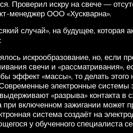
я. Проверил искру на свече — отсут
укт-менеджер ООО «Хускварна».
який случай», на будущее, которая 
:
ялось искрообразование, но, если пр
вания свечи и «рассматривания», ес
обы эффект «массы», то делать этого
).Современные электронные системы 
выдерживают «разрыва» контакта в с
а при включенном зажигании может пр
ктронная система создаёт на электро
ющегося у обученного специалиста с