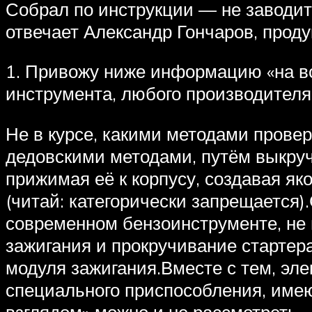
Собрал по инструкции — не заводитс
отвечает Александр Гончаров, прод
1. Привожу ниже информацию «на вс
инструмента, любого производителя
Не в курсе, какими методами провер
дедовскими методами, путём выкручи
прижимая её к корпусу, создавая як
(читай: категорически запрещается
современном бензоинструменте, не 
зажигания и прокручивание стартер
модуля зажигания.Вместе с тем, эле
специального приспособления, име
взглядом» можно и не рассмотреть.