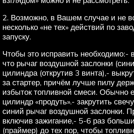
2. Возможно, в Вашем случае и не в
несколько «не тех» действий по зав
запуску.
Чтобы это исправить необходимо:- 
что рычаг воздушной заслонки (синий
цилиндра (открутив 3 винта),- выкр
за стартер, причём лучше пилу дер
избыток топливной смеси. Обычно её
цилиндр «продуть».- закрутить свеч
синий рычаг воздушной заслонки. П
включив зажигание,- 5-6 раз боль
(праймер) до тех пор, чтобы топлив