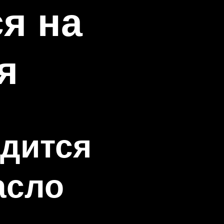
я на
я
одится
асло