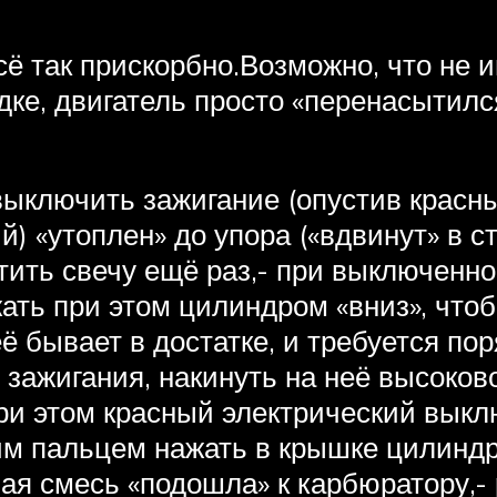
сё так прискорбно.Возможно, что не 
одке, двигатель просто «перенасытилс
выключить зажигание (опустив красны
) «утоплен» до упора («вдвинут» в с
утить свечу ещё раз,- при выключенн
жать при этом цилиндром «вниз», чт
 бывает в достатке, и требуется пор
у зажигания, накинуть на неё высоков
ри этом красный электрический выкл
шим пальцем нажать в крышке цилинд
ная смесь «подошла» к карбюратору,-