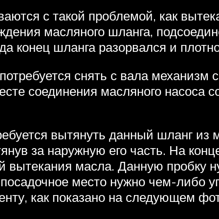
аются с такой проблемой, как вытека
еждения масляного шланга, подсоедин
гда конец шланга разорвался и плотно
 потребуется снять с вала механизм 
есте соединения масляного насоса с
ребуется вытянуть данный шланг из м
янув за наружную его часть. На кон
ой вытекания масла. Данную пробку 
е посадочное место нужно чем-либо 
нту, как показано на следующем фот