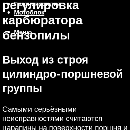
регулировка
Газонокосилка
Мотоблок
карбюратора
бензопилы
Меню
Выход из строя
цилиндро-поршневой
группы
Самыми серьёзными
неисправностями считаются
царапины на поверхности поршня и