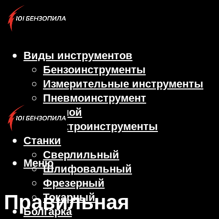
Виды инструментов
Бензоинструменты
Измерительные инструменты
Пневмоинструмент
Ручной
Электроинструменты
Станки
Сверлильный
Меню
Шлифовальный
Фрезерный
Правильная
Токарный
Болгарка