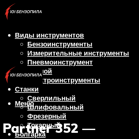
Виды инструментов
Бензоинструменты
Измерительные инструменты
Пневмоинструмент
Ручной
Электроинструменты
Станки
Сверлильный
Меню
Шлифовальный
Фрезерный
Partner 352 —
Токарный
Болгарка