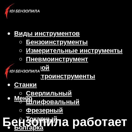
Виды инструментов
Бензоинструменты
Измерительные инструменты
Пневмоинструмент
Ручной
Электроинструменты
Станки
Сверлильный
Меню
Шлифовальный
Фрезерный
Бензопила работает
Токарный
Болгарка