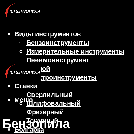
Виды инструментов
Бензоинструменты
Измерительные инструменты
Пневмоинструмент
Ручной
Электроинструменты
Станки
Сверлильный
Меню
Шлифовальный
Фрезерный
Бензопила
Токарный
Болгарка