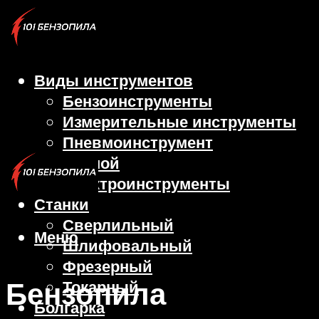
Виды инструментов
Бензоинструменты
Измерительные инструменты
Пневмоинструмент
Ручной
Электроинструменты
Станки
Сверлильный
Меню
Шлифовальный
Фрезерный
Бензопила
Токарный
Болгарка