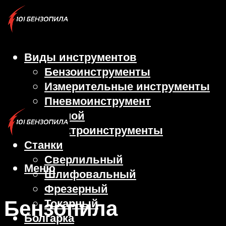
Виды инструментов
Бензоинструменты
Измерительные инструменты
Пневмоинструмент
Ручной
Электроинструменты
Станки
Сверлильный
Меню
Шлифовальный
Фрезерный
Бензопила
Токарный
Болгарка