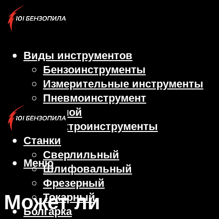
Виды инструментов
Бензоинструменты
Измерительные инструменты
Пневмоинструмент
Ручной
Электроинструменты
Станки
Сверлильный
Меню
Шлифовальный
Фрезерный
Может ли
Токарный
Болгарка