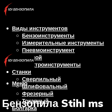
Виды инструментов
Бензоинструменты
Измерительные инструменты
Пневмоинструмент
Ручной
Электроинструменты
Станки
Сверлильный
Меню
Шлифовальный
Фрезерный
Бензопила Stihl ms
Токарный
Болгарка