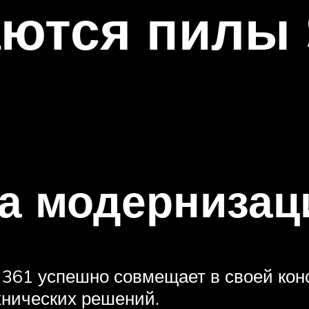
ются пилы S
а модернизац
61 успешно совмещает в своей конс
нических решений.