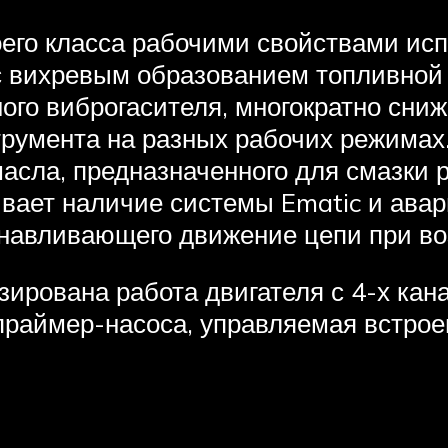
оего класса рабочими свойствами и
 с вихревым образованием топливной
ого виброгасителя, многократно сниж
румента на разных рабочих режимах
асла, предназначенного для смазки 
ает наличие системы Ematic и авар
анавливающего движение цепи при в
зирована работа двигателя с 4-х ка
 праймер-насоса, управляемая встр