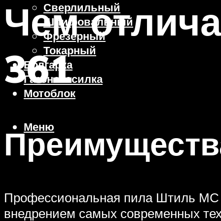
Чем отлича
Сверлильный
Шлифовальный
Фрезерный
Токарный
361
Болгарка
Газонокосилка
Мотоблок
Меню
Преимуществ
Профессиональная пила Штиль МС 3
внедрением самых современных тех