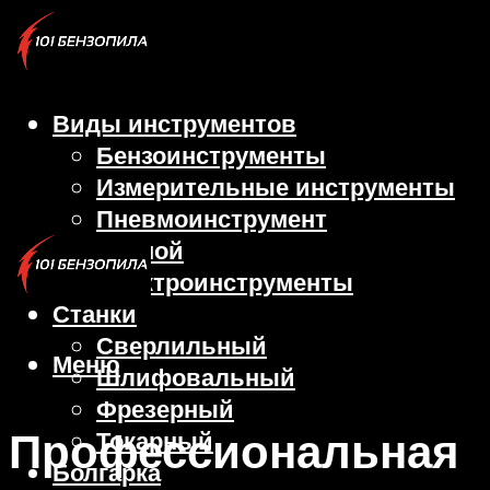
Виды инструментов
Бензоинструменты
Измерительные инструменты
Пневмоинструмент
Ручной
Электроинструменты
Станки
Сверлильный
Меню
Шлифовальный
Фрезерный
Профессиональная
Токарный
Болгарка