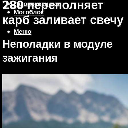
280 переполняет
Газонокосилка
Мотоблок
карб заливает свечу
Меню
Неполадки в модуле
зажигания