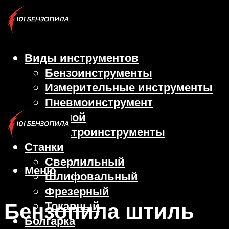
Виды инструментов
Бензоинструменты
Измерительные инструменты
Пневмоинструмент
Ручной
Электроинструменты
Станки
Сверлильный
Меню
Шлифовальный
Фрезерный
Бензопила штиль
Токарный
Болгарка