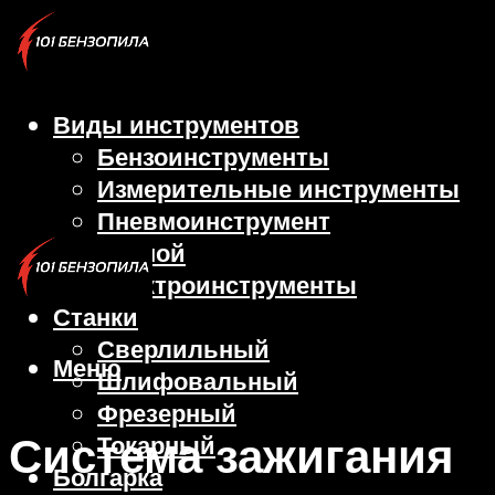
Виды инструментов
Бензоинструменты
Измерительные инструменты
Пневмоинструмент
Ручной
Электроинструменты
Станки
Сверлильный
Меню
Шлифовальный
Фрезерный
Система зажигания
Токарный
Болгарка