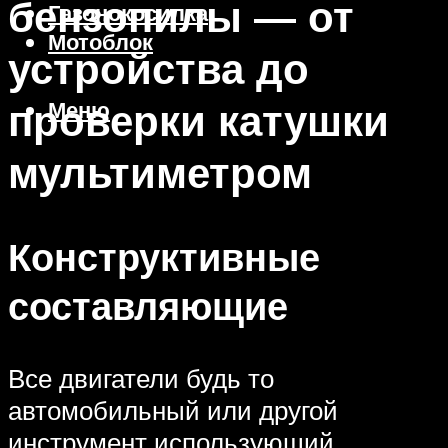
бензопилы — от
Газонокосилка
Мотоблок
устройства до
проверки катушки
Меню
мультиметром
Конструктивные
составляющие
Все двигатели будь то
автомобильный или другой
инструмент использующий