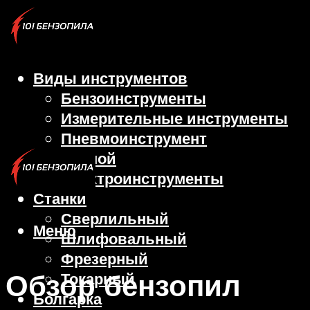
Виды инструментов
Бензоинструменты
Измерительные инструменты
Пневмоинструмент
Ручной
Электроинструменты
Станки
Сверлильный
Меню
Шлифовальный
Фрезерный
Обзор бензопил
Токарный
Болгарка