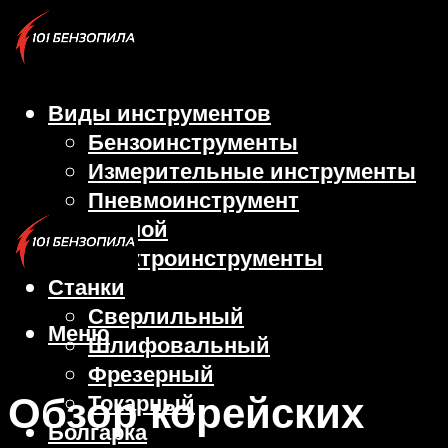
Виды инструментов
Бензоинструменты
Измерительные инструменты
Пневмоинструмент
Ручной
Электроинструменты
Станки
Сверлильный
Меню
Шлифовальный
Фрезерный
Обзор корейских
Токарный
Болгарка