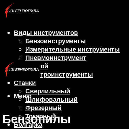
Виды инструментов
Бензоинструменты
Измерительные инструменты
Пневмоинструмент
Ручной
Электроинструменты
Станки
Сверлильный
Меню
Шлифовальный
Фрезерный
Бензопилы
Токарный
Болгарка