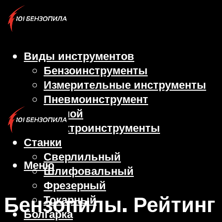
Виды инструментов
Бензоинструменты
Измерительные инструменты
Пневмоинструмент
Ручной
Электроинструменты
Станки
Сверлильный
Меню
Шлифовальный
Фрезерный
Бензопилы. Рейтинг
Токарный
Болгарка